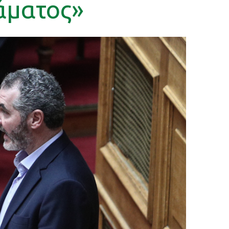
άματος»