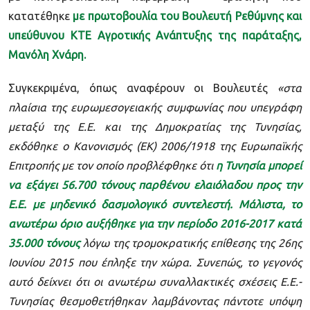
κατατέθηκε
με πρωτοβουλία του Βουλευτή Ρεθύμνης και
υπεύθυνου ΚΤΕ Αγροτικής Ανάπτυξης της παράταξης,
Μανόλη Χνάρη.
Συγκεκριμένα, όπως αναφέρουν οι Βουλευτές
«στα
πλαίσια της ευρωμεσογειακής συμφωνίας που υπεγράφη
μεταξύ της Ε.Ε. και της Δημοκρατίας της Τυνησίας,
εκδόθηκε ο Κανονισμός (ΕΚ) 2006/1918 της Ευρωπαϊκής
Επιτροπής με τον οποίο προβλέφθηκε ότι
η Τυνησία μπορεί
να εξάγει 56.700 τόνους παρθένου ελαιόλαδου προς την
Ε.Ε. με μηδενικό δασμολογικό συντελεστή. Μάλιστα, το
ανωτέρω όριο αυξήθηκε για την περίοδο 2016-2017 κατά
35.000 τόνους
λόγω της τρομοκρατικής επίθεσης της 26ης
Ιουνίου 2015 που έπληξε την χώρα. Συνεπώς, το γεγονός
αυτό δείχνει ότι οι ανωτέρω συναλλακτικές σχέσεις Ε.Ε.-
Τυνησίας θεσμοθετήθηκαν λαμβάνοντας πάντοτε υπόψη