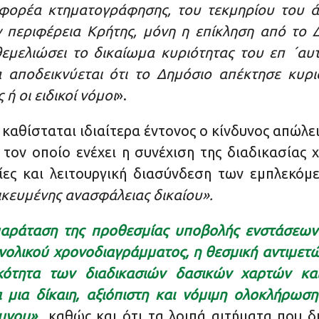
φορέα κτηματογράφησης, του τεκμηρίου του άρ
 περιφέρεια Κρήτης, μόνη η επίκληση από το 
θεμελιώσει το δικαίωμα κυριότητας του επ ΄αυ
 αποδεικνύεται ότι το Δημόσιο απέκτησε κυρ
ή οι ειδικοί νόμοι
».
καθίσταται ιδιαίτερα έντονος ο κίνδυνος απώλ
ον οποίο ενέχει η συνέχιση της διαδικασίας χ
ίες και λειτουργική διασύνδεση των εμπλεκό
ικευμένης ανασφάλειας δικαίου».
παράταση της προθεσμίας υποβολής ενστάσεων 
νολικού χρονοδιαγράμματος, η θεσμική αντιμετώ
ικότητα των διαδικασιών δασικών χαρτών κα
α μια δίκαιη, αξιόπιστη και νόμιμη ολοκλήρωσ
θύμνου»
καθώς και ότι τα λοιπά αιτήματα που δ