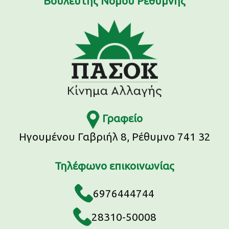
Βουλευτής Νομού Ρεθύμνης
Γραφείο
Ηγουμένου Γαβριήλ 8, Ρέθυμνο 741 32
Τηλέφωνο επικοινωνίας
6976444744
28310-50008