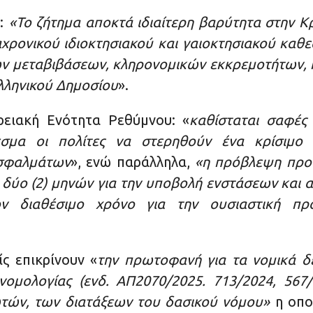
:
«Το ζήτημα αποκτά ιδιαίτερη βαρύτητα στην Κ
αχρονικού ιδιοκτησιακού και γαιοκτησιακού καθ
ων μεταβιβάσεων, κληρονομικών εκκρεμοτήτων,
λληνικού Δημοσίου
».
ερειακή Ενότητα Ρεθύμνου: «
καθίσταται σαφές
σμα οι πολίτες να στερηθούν ένα κρίσιμο 
 σφαλμάτων
», ενώ παράλληλα,
«η πρόβλεψη προθ
δύο (2) μηνών για την υποβολή ενστάσεων και 
τον διαθέσιμο χρόνο για την ουσιαστική π
ίς επικρίνουν «
την πρωτοφανή για τα νομικά δ
ομολογίας (ενδ. ΑΠ2070/2025. 713/2024, 567/2
ιωτών, των διατάξεων του δασικού νόμου»
η οπο